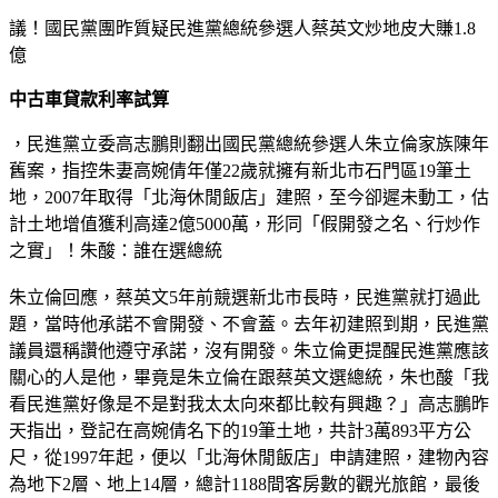
議！國民黨團昨質疑民進黨總統參選人蔡英文炒地皮大賺1.8
億
中古車貸款利率試算
，民進黨立委高志鵬則翻出國民黨總統參選人朱立倫家族陳年
舊案，指控朱妻高婉倩年僅22歲就擁有新北市石門區19筆土
地，2007年取得「北海休閒飯店」建照，至今卻遲未動工，估
計土地增值獲利高達2億5000萬，形同「假開發之名、行炒作
之實」！朱酸：誰在選總統
朱立倫回應，蔡英文5年前競選新北市長時，民進黨就打過此
題，當時他承諾不會開發、不會蓋。去年初建照到期，民進黨
議員還稱讚他遵守承諾，沒有開發。朱立倫更提醒民進黨應該
關心的人是他，畢竟是朱立倫在跟蔡英文選總統，朱也酸「我
看民進黨好像是不是對我太太向來都比較有興趣？」高志鵬昨
天指出，登記在高婉倩名下的19筆土地，共計3萬893平方公
尺，從1997年起，便以「北海休閒飯店」申請建照，建物內容
為地下2層、地上14層，總計1188間客房數的觀光旅館，最後