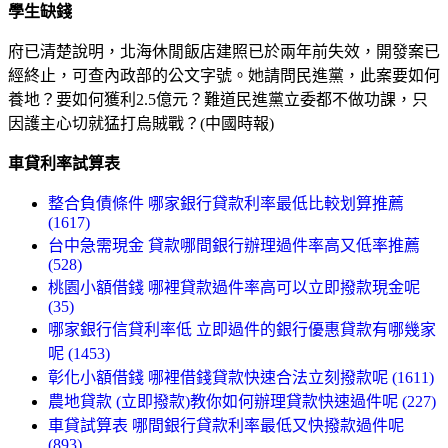
學生缺錢
府已清楚說明，北海休閒飯店建照已於兩年前失效，開發案已
經終止，可查內政部的公文字號。她請問民進黨，此案要如何
養地？要如何獲利2.5億元？難道民進黨立委都不做功課，只
因護主心切就猛打烏賊戰？(中國時報)
車貸利率試算表
整合負債條件 哪家銀行貸款利率最低比較划算推薦
(1617)
台中急需現金 貸款哪間銀行辦理過件率高又低率推薦
(528)
桃園小額借錢 哪裡貸款過件率高可以立即撥款現金呢
(35)
哪家銀行信貸利率低 立即過件的銀行優惠貸款有哪幾家
呢 (1453)
彰化小額借錢 哪裡借錢貸款快速合法立刻撥款呢 (1611)
農地貸款 (立即撥款)教你如何辦理貸款快速過件呢 (227)
車貸試算表 哪間銀行貸款利率最低又快撥款過件呢
(893)