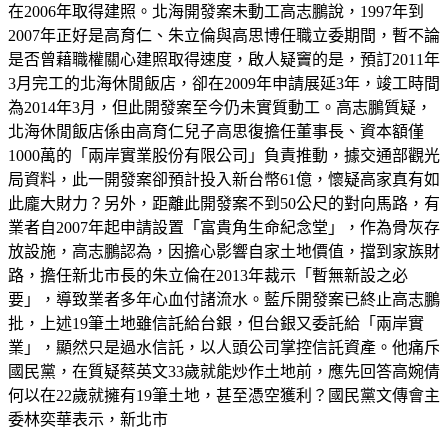
在2006年取得建照。北海開發案未動工高志鵬說，1997年到
2007年正好是高育仁、朱立倫與高思博任職立委期間，暫不論
是否曾藉職權關心建照取得速度，啟人疑竇的是，預訂2011年
3月完工的北海休閒飯店，卻在2009年申請展延3年，竣工時間
為2014年3月，但此開發案至今仍未實質動工。高志鵬質疑，
北海休閒飯店係由高育仁兒子高思復擔任董事長、資本額僅
1000萬的「兩岸實業股份有限公司」負責推動，據交通部觀光
局資料，此一開發案卻預計投入新台幣61億，懷疑高家真有如
此龐大財力？另外，距離此開發案不到50公尺的對向馬路，有
業者自2007年起申請設置「富貴角生命紀念堂」，作為骨灰存
放設施，高志鵬認為，因擔心影響自家土地價值，擋到家族財
路，擔任新北市長的朱立倫在2013年裁示「暫無新設之必
要」，導致業者多年心血付諸流水。藍斥開發案已終止高志鵬
批，上述19筆土地雖信託給台銀，但台銀又委託給「兩岸實
業」，顯然只是過水信託，以人頭公司掌控信託資產。他痛斥
國民黨，在質疑蔡英文33歲就能炒作土地前，應先回答高婉倩
何以在22歲就擁有19筆土地，甚至憑空獲利？國民黨文傳會主
委林奕華表示，新北市