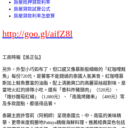
房屋抵押貸款利率
房屋貸款試算公式
房屋貸款利率怎麼算
http://goo.gl/aifZ8l
工商時報【吳正弘】
另外，外型小巧如布丁，但口感又像慕斯般細緻的「紅咖哩鮭
魚」每份720元，是饕客不能錯過的泰國人氣美食，紅咖哩慕
斯加上鮭魚豐富的油脂，配上清脆爽口的高麗菜絲超對味，是
當地火紅的排隊小吃。還有「香料炸豬頸肉」（520元）、
「燴炒酸筍紅蟳」（1,080元）、「南風烤雞串」（480元）等
及多款甜點，都值得品嘗。
泰籍主廚許雪莉（阿桐師）呈現泰國北、中、南區的美味精
華，更帶來度假勝地Pattaya精緻海鮮料理。推薦經典菜色包括