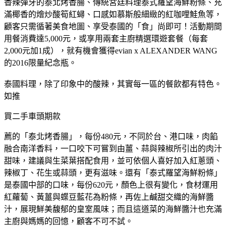
香辣彈牙的泰北烤香腸、傳統宮廷料理泰式羅望海鮮粉條、充
滿椰香的燴炒酸筍紅蟳、口感如慕斯般細緻的紅咖哩鮭魚等，
顧客只需循著美食地圖、享受泰國的「食」尚即可！活動期間
用餐消費達5,000元，或享用兩套主廚精選環遊套餐（每套
2,000元加1成），就有機會獲得evian x ALEXANDER WANG
的2016限量紀念瓶。
泰國料理，除了印象中的酸辣，其實每一區的餐飲都有特色。
如推
買二手車頭期款
薦的「泰北烤香腸」，每份480元，不同於台、港口味，肉餡
融合南洋香料，一口咬下可嘗到由薑、蒜與辣椒所引出的肉汁
甜味，建議與生菜葉搭配食用，並可依個人喜好加入紅蔥頭、
辣椒丁、花生或蒜頭，更有滋味。還有「泰式羅望海鮮粉條」
是泰國中部的口味，每份620元，顏色上很有變化，食材運用
紅蘿蔔、黃薑與蝶豆藍花為粉條，再佐上鹹甜交織的海鮮醬
汁，展現鮮美馥郁的皇室風味；而且這道菜的海鮮醬汁也充滿
主廚與媽媽的回憶，顧客不可不試。